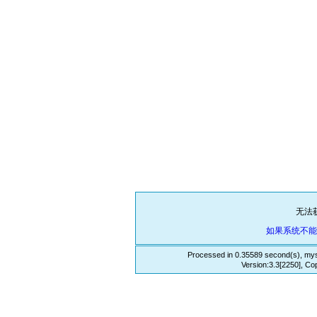
无法
如果系统不
Processed in 0.35589 second(s), mys
Version:3.3[2250], Co