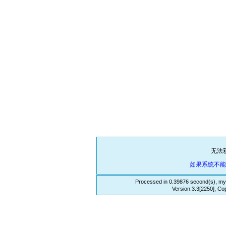
无法
如果系统不
Processed in 0.39876 second(s), my
Version:3.3[2250], Co