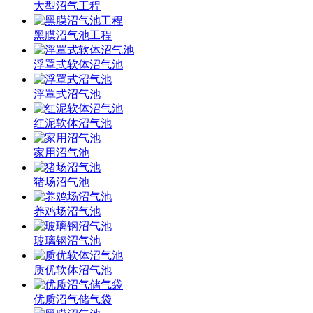
大型沼气工程
黑膜沼气池工程
浮罩式软体沼气池
浮罩式沼气池
红泥软体沼气池
家用沼气池
猪场沼气池
养鸡场沼气池
玻璃钢沼气池
质优软体沼气池
优质沼气储气袋