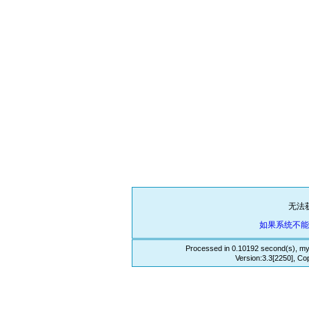
无法
如果系统不
Processed in 0.10192 second(s), my
Version:3.3[2250], Co