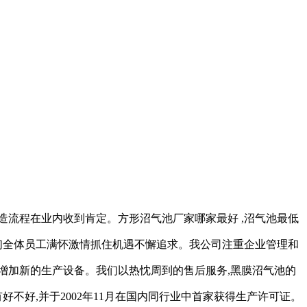
造流程在业内收到肯定。方形沼气池厂家哪家最好 ,沼气池最低
们全体员工满怀激情抓住机遇不懈追求。我公司注重企业管理和
增加新的生产设备。我们以热忱周到的售后服务,黑膜沼气池的
不好,并于2002年11月在国内同行业中首家获得生产许可证。