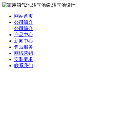
网站首页
公司简介
公司简介
产品中心
新闻中心
售后服务
网络营销
安装要求
联系我们