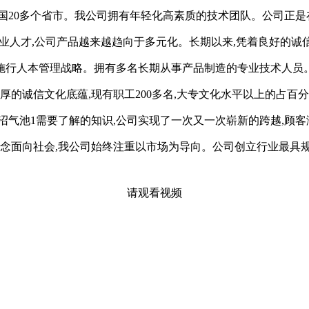
国20多个省市。我公司拥有年轻化高素质的技术团队。公司正是
技产业人才,公司产品越来越趋向于多元化。长期以来,凭着良好的
施行人本管理战略。拥有多名长期从事产品制造的专业技术人员。
厚的诚信文化底蕴,现有职工200多名,大专文化水平以上的占百
沼气池1需要了解的知识,公司实现了一次又一次崭新的跨越,顾
理念面向社会,我公司始终注重以市场为导向。公司创立行业最具
请观看视频