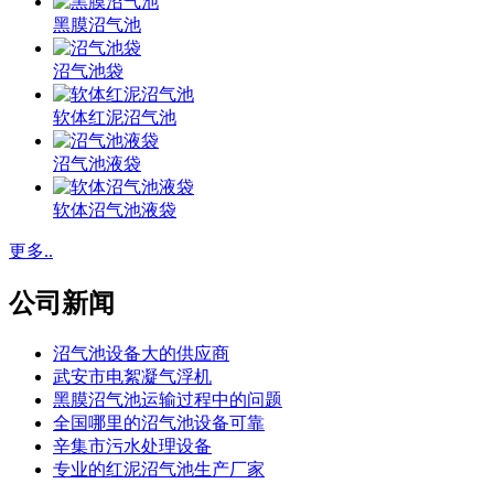
黑膜沼气池
沼气池袋
软体红泥沼气池
沼气池液袋
软体沼气池液袋
更多..
公司新闻
沼气池设备大的供应商
武安市电絮凝气浮机
黑膜沼气池运输过程中的问题
全国哪里的沼气池设备可靠
辛集市污水处理设备
专业的红泥沼气池生产厂家