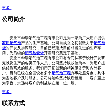
更多..
公司简介
安丘市华瑞沼气池工程有限公司是为一家为广大用户提供
家用沼气池
产品的生产基地。公司自成立之初就致力于
沼气池
袋
的开发及加深研究，目前已经建成目前相当先进的生产车
间，为后续的
沼气池设计
开发研究奠定了基础。
安丘市华瑞沼气池工程有限公司有专门从事于设计开发研
究以及生产的各类工作人员，公司坚持以诚信为本、为用户提
供优质高效的服务。我们用开拓创新的精神服务于海内外客
户。目前已经在全国设有多个
沼气池工程
办事处服务点，具体
为当地客户及时服务。公司将始终坚持以质量第一，客户至上
为宗旨，永远将客户的利益放在第一位。展。
更多..
联系方式