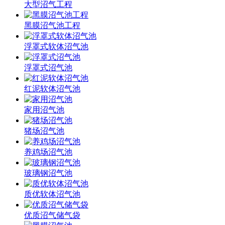
大型沼气工程
黑膜沼气池工程
浮罩式软体沼气池
浮罩式沼气池
红泥软体沼气池
家用沼气池
猪场沼气池
养鸡场沼气池
玻璃钢沼气池
质优软体沼气池
优质沼气储气袋