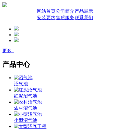
网站首页
公司简介
产品展示
安装要求
售后服务
联系我们
更多..
产品中心
沼气池
红泥沼气池
农村沼气池
小型沼气池