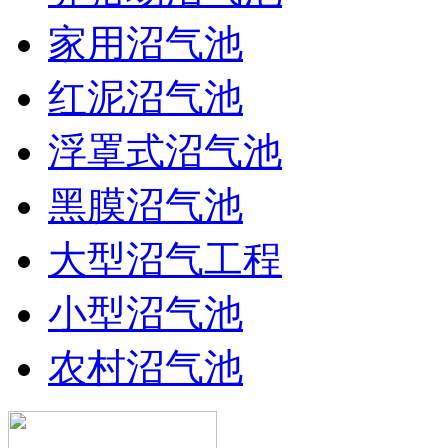
家用沼气池
红泥沼气池
浮罩式沼气池
黑膜沼气池
大型沼气工程
小型沼气池
农村沼气池