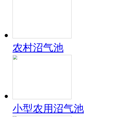
农村沼气池
小型农用沼气池