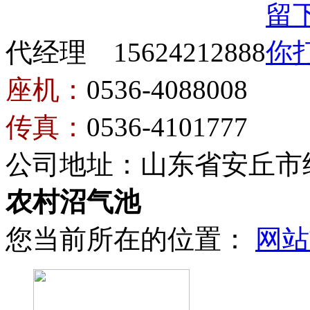
代经理 15624212888
座机：
0536-4088008
传真：
0536-4101777
公司地址：山东省安丘市
农村沼气池
您当前所在的位置：
网站