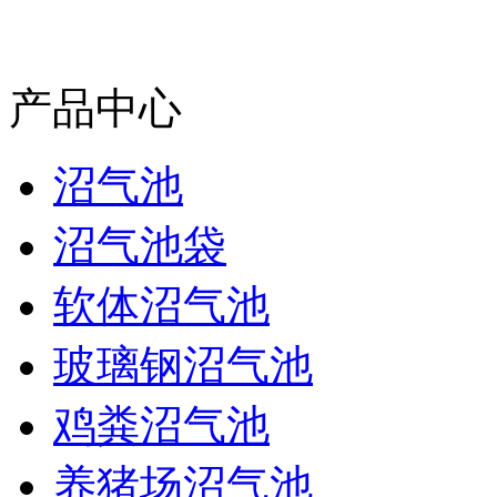
产品中心
沼气池
沼气池袋
软体沼气池
玻璃钢沼气池
鸡粪沼气池
养猪场沼气池