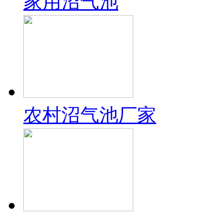
家用沼气池
农村沼气池厂家