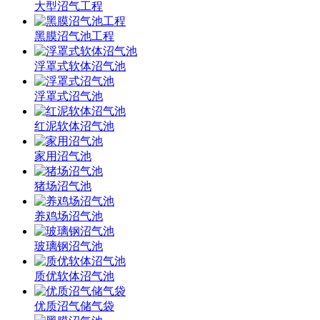
大型沼气工程
黑膜沼气池工程
浮罩式软体沼气池
浮罩式沼气池
红泥软体沼气池
家用沼气池
猪场沼气池
养鸡场沼气池
玻璃钢沼气池
质优软体沼气池
优质沼气储气袋