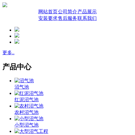
网站首页
公司简介
产品展示
安装要求
售后服务
联系我们
更多..
产品中心
沼气池
红泥沼气池
农村沼气池
小型沼气池