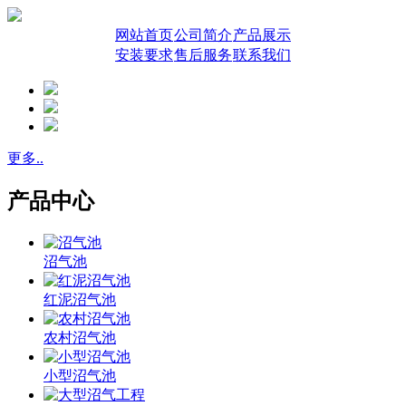
网站首页
公司简介
产品展示
安装要求
售后服务
联系我们
更多..
产品中心
沼气池
红泥沼气池
农村沼气池
小型沼气池