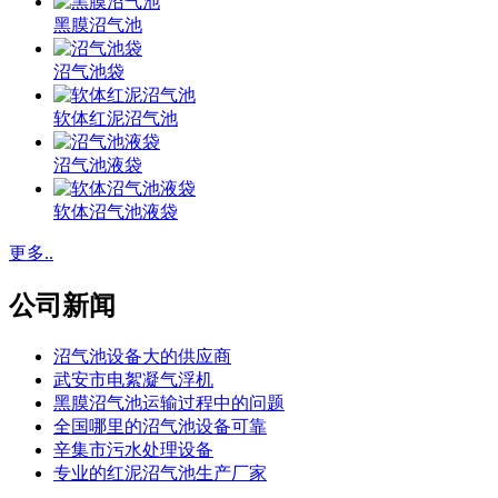
黑膜沼气池
沼气池袋
软体红泥沼气池
沼气池液袋
软体沼气池液袋
更多..
公司新闻
沼气池设备大的供应商
武安市电絮凝气浮机
黑膜沼气池运输过程中的问题
全国哪里的沼气池设备可靠
辛集市污水处理设备
专业的红泥沼气池生产厂家