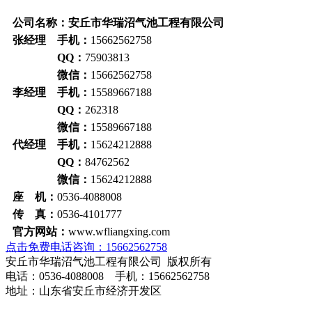
公司名称：安丘市华瑞沼气池工程有限公司
张经理 手机：
15662562758
QQ：
75903813
微信：
15662562758
李经理 手机：
15589667188
QQ：
262318
微信：
15589667188
代经理 手机：
15624212888
QQ：
84762562
微信：
15624212888
座 机：
0536-4088008
传 真：
0536-4101777
官方网站：
www.wfliangxing.com
点击免费电话咨询：15662562758
安丘市华瑞沼气池工程有限公司 版权所有
电话：0536-4088008 手机：15662562758
地址：山东省安丘市经济开发区