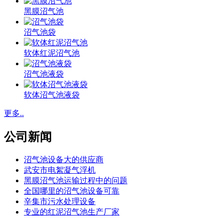
黑膜沼气池
沼气池袋
软体红泥沼气池
沼气池液袋
软体沼气池液袋
更多..
公司新闻
沼气池设备大的供应商
武安市电絮凝气浮机
黑膜沼气池运输过程中的问题
全国哪里的沼气池设备可靠
辛集市污水处理设备
专业的红泥沼气池生产厂家