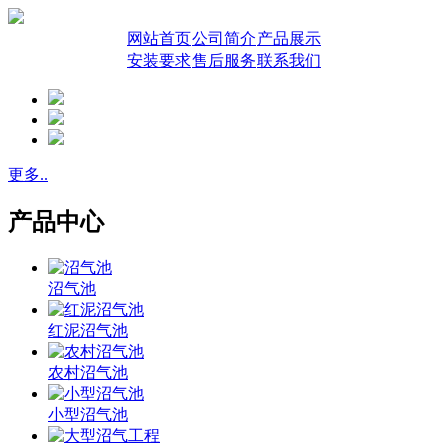
网站首页
公司简介
产品展示
安装要求
售后服务
联系我们
更多..
产品中心
沼气池
红泥沼气池
农村沼气池
小型沼气池