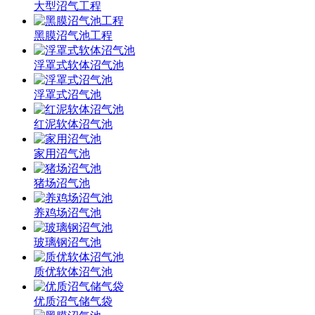
大型沼气工程
黑膜沼气池工程
浮罩式软体沼气池
浮罩式沼气池
红泥软体沼气池
家用沼气池
猪场沼气池
养鸡场沼气池
玻璃钢沼气池
质优软体沼气池
优质沼气储气袋